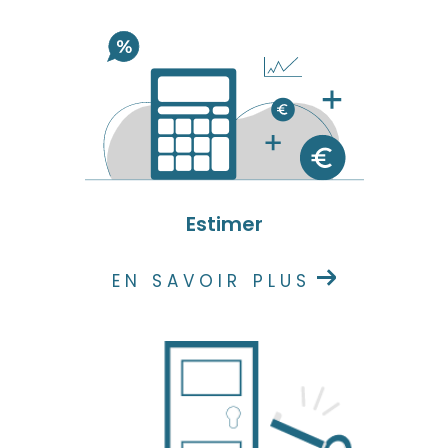
bien qui correspond à vos attentes et à votre
budget. Parcourez mes
annonces de
location
et trouvez votre futur logement en
toute simplicité. Vous êtes propriétaire ? Je
m’occupe de la mise en location de votre bien,
afin de sécuriser votre investissement et
d’optimiser votre rentabilité.
Estimer
Estimation immobilière à Beauvoir-
sur-Mer
EN SAVOIR PLUS
Avant de vendre, il est essentiel de connaître
la vraie valeur de votre bien. Je vous propose
une estimation fiable, basée sur une étude
comparative du marché et les tendances
locales.