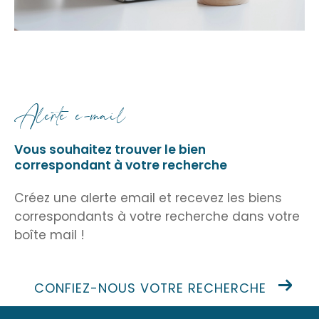
disposition pour vous accompagner dans tous
vos projets immobiliers à Beauvoir-sur-Mer.
Achat, vente, location ou estimation
immobilière, je vous garantis un service
personnalisé et une expertise locale reconnue.
Vous pouvez me contacter par téléphone au
alerte e-mail
02 51 55 09 42
ou
06 34 32 81 22
ou également
par e-mail à
beauvoir.immobilier@orange.f
Vous souhaitez trouver le bien
r.
correspondant
à votre recherche
Créez une alerte email et recevez les biens
correspondants à votre recherche
dans votre
boîte mail !
CONFIEZ-NOUS VOTRE RECHERCHE