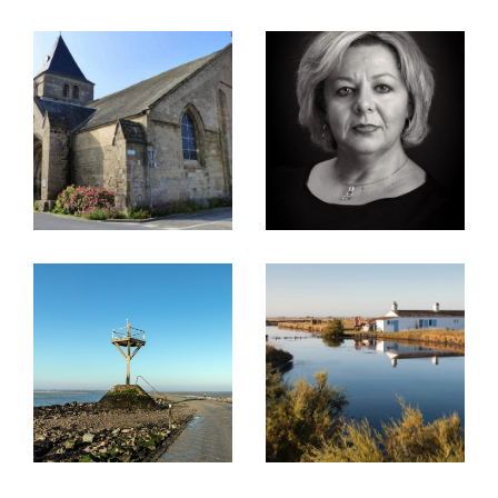
Acheter un bien immobilier est un moment
important. Que vous recherchiez votre
résidence principale, une maison de vacances
ou un investissement locatif, je vous aide à
trouver le bien idéal. Je vous propose une
sélection rigoureuse
d’annonces à Beauvoir-
sur-Me
r, allant des maisons traditionnelles
aux biens de prestige, en passant par des
appartements adaptés à tous les budgets.
Investir à Beauvoir-sur-Mer, c’est faire le choix
d’un cadre de vie agréable, proche de l’océan
et des commodités.
Vendre votre bien immobilier
Vous êtes propriétaire et souhaitez vendre