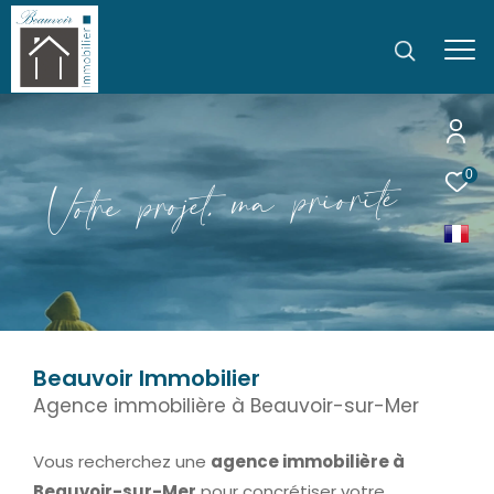
é
t
i
r
0
o
i
r
p
a
m
,
t
e
j
o
r
p
e
r
t
o
V
Beauvoir Immobilier
Agence immobilière à Beauvoir-sur-Mer
Vous recherchez une
agence immobilière à
Beauvoir-sur-Mer
pour concrétiser votre