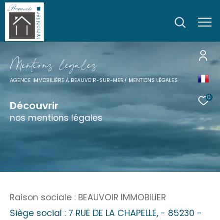
M
e
n
t
i
o
n
s
l
é
g
a
l
e
s
AGENCE IMMOBILIÈRE À BEAUVOIR-SUR-MER
MENTIONS LÉGALES
0
Découvrir
nos mentions légales
Raison sociale : BEAUVOIR IMMOBILIER
Siège social : 7 RUE DE LA CHAPELLE, - 85230 -