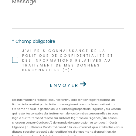
Message
*
* Champ obligatoire
J'AI PRIS CONNAISSANCE DE LA
POLITIQUE DE CONFIDENTIALITÉ ET
DES INFORMATIONS RELATIVES AU
TRAITEMENT DE MES DONNÉES
PERSONNELLES (*)*
ENVOYER
Les informations recueillies sur ce formulaire sont enregistrées dans un
fichier informatisé par La Boite Immo agissant comme Sous-traitant du
traitement pour la gestion de la clientèle/prospects de l'Agence / du Réseau
qui reste Responsable du Traitement de vos Données personnelles. La base
légale du traitement repose sur l'intérêt légitime de l'Agence / du Réseau.
Elles sont conservées jusqu'à demande de suppression et sont destinées à
l'Agence / au Réseau. Conformément à la loi « informatique et libertés », vous
disposez des droits d’accès, de rectification, d’effacement, d’opposition, de