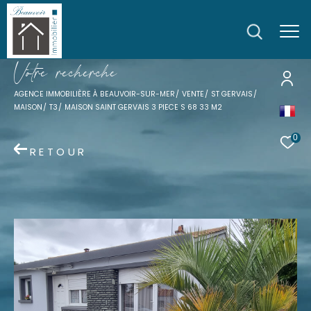
V
o
t
r
e
r
e
c
h
e
r
c
h
e
AGENCE IMMOBILIÈRE À BEAUVOIR-SUR-MER
VENTE
ST GERVAIS
MAISON
T3
MAISON SAINT GERVAIS 3 PIECE S 68 33 M2
0
RETOUR