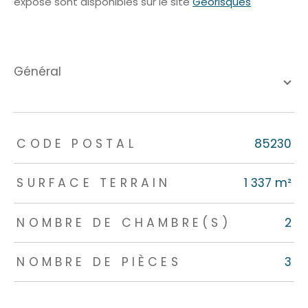
exposé sont disponibles sur le site
Géorisques
général
TRAD_ZEPHYR_Caracteristique
TRAD_ZEPHYR_Valeurs
CODE POSTAL
85230
SURFACE TERRAIN
1 337 m²
NOMBRE DE CHAMBRE(S)
2
NOMBRE DE PIÈCES
3