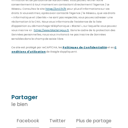
limitation et de portabilité de vos données. Vous pouvez retirer votre
consentement à tout moment en contactant directement l’Agence / Le
Réseau. Consultez le site
https://cnil.fr/fr
pour plus d’informations sur vos
droits. Si vous estimez, après avoir contacté l'Agence / le Réseau, que vos droits
« Informatique et Libertés » ne sont pas respectés, vous pouvez adresser une
réclamation à la CNIL. Nous vous informons de l’existence de la liste
d'opposition au démarchage téléphonique « Bloctel », sur laquelle vous pouvez
vous inscrire ici :
https://www.bloctel.gouv.fr
. Dans le cadre de la protection des
Données personnelles, nous vous invitons à ne pas inscrire de Données
sensibles dans le champ de saisie libre.
Ce site est protégé par reCAPTCHA, les
Politiques de Confidentialité
et es
C
onditions d'utilisation
de Google s'appliquent.
partager
le bien
Facebook
Twitter
Plus de partage